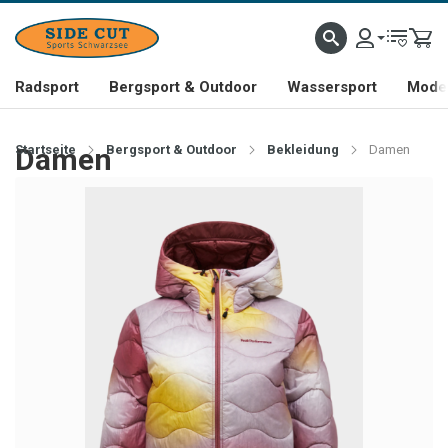
Radsport
Bergsport & Outdoor
Wassersport
Mode 
Startseite
Damen
Bergsport & Outdoor
Bekleidung
Damen