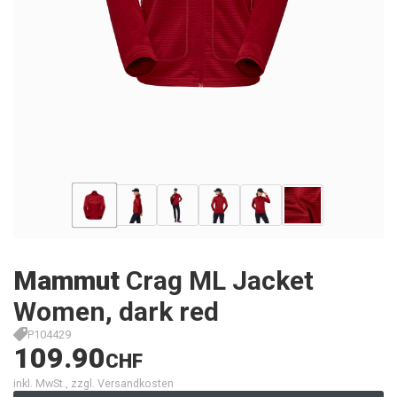
Mammut
Crag ML Jacket
Women, dark red
P104429
109.90
CHF
inkl. MwSt., zzgl. Versandkosten