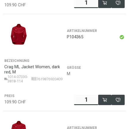
109.90
CHF
ARTIKELNUMMER
P104365
BEZEICHNUNG
Crag ML Jacket Women, dark
GRÖSSE
red, M
M
1014-07330-
7619876920409
3818-114
PREIS
109.90
CHF
ARTIKELNUMMER