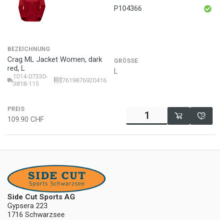
P104366
BEZEICHNUNG
Crag ML Jacket Women, dark
GRÖSSE
red, L
L
1014-07330-
7619876920416
3818-115
PREIS
109.90
CHF
Side Cut Sports AG
Gypsera 223
1716 Schwarzsee