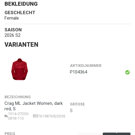
BEKLEIDUNG
GESCHLECHT
Female
SAISON
2026 S2
VARIANTEN
ARTIKELNUMMER
P104364
BEZEICHNUNG
Crag ML Jacket Women, dark
GRÖSSE
red, S
S
1014-07330-
7619876920393
3818-113
PREIS