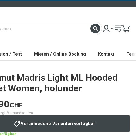
ion / Test
Mieten / Online Booking
Kontakt
Tea
mut
Madris Light ML Hooded
et Women, holunder
90
CHF
 zzgl. Versandkosten
Verschiedene Varianten verfügbar
verfügbar