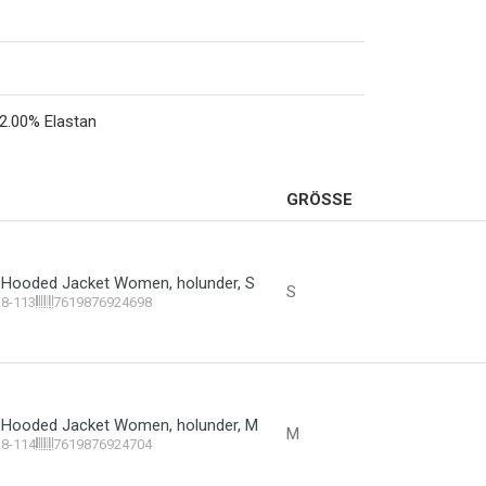
12.00% Elastan
GRÖSSE
 Hooded Jacket Women, holunder, S
S
28-113
7619876924698
L Hooded Jacket Women, holunder, M
M
28-114
7619876924704