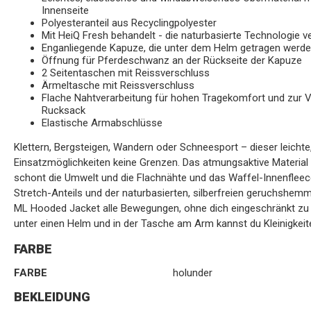
Innenseite
Polyesteranteil aus Recyclingpolyester
Mit HeiQ Fresh behandelt - die naturbasierte Technologie
Enganliegende Kapuze, die unter dem Helm getragen werd
Öffnung für Pferdeschwanz an der Rückseite der Kapuze
2 Seitentaschen mit Reissverschluss
Ärmeltasche mit Reissverschluss
Flache Nahtverarbeitung für hohen Tragekomfort und zur 
Rucksack
Elastische Armabschlüsse
Klettern, Bergsteigen, Wandern oder Schneesport – dieser leicht
Einsatzmöglichkeiten keine Grenzen. Das atmungsaktive Material 
schont die Umwelt und die Flachnähte und das Waffel-Innenfleec
Stretch-Anteils und der naturbasierten, silberfreien geruchshe
ML Hooded Jacket alle Bewegungen, ohne dich eingeschränkt zu f
unter einen Helm und in der Tasche am Arm kannst du Kleinigkeit
FARBE
FARBE
holunder
BEKLEIDUNG