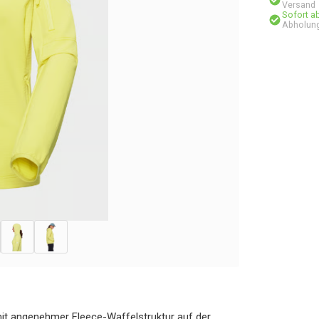
Versand
Sofort a
Abholung
it angenehmer Fleece-Waffelstruktur auf der