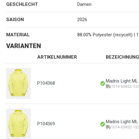
GESCHLECHT
Damen
SAISON
2026
MATERIAL
88.00% Polyester (recycelt) | 
VARIANTEN
ARTIKELNUMMER
BEZEICHNUNG
Madris Light ML
P104368
1014-03852-13
Madris Light M
P104369
1014-03852-13