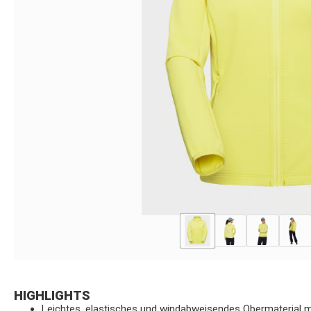
HIGHLIGHTS
Leichtes, elastisches und windabweisendes Obermaterial m