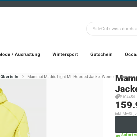
Mode / Ausrüstung
Wintersport
Gutschein
Occas
Mam
Oberteile
Mammut Madris Light ML Hooded Jacket Women, holunder
Jack
P104456
159.
inkl. MwSt.,
Sofort 