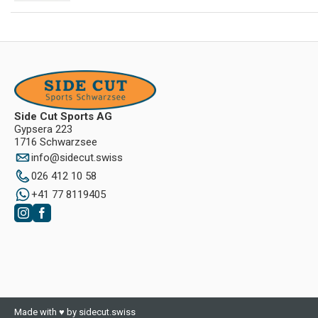
Side Cut Sports AG
Gypsera 223
1716 Schwarzsee
info
@
sidecut.swiss
026 412 10 58
+41 77 8119405
Made with ♥ by sidecut.swiss