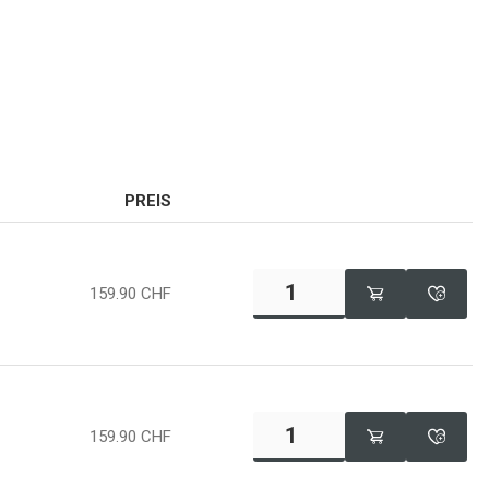
PREIS
159.90
CHF
159.90
CHF