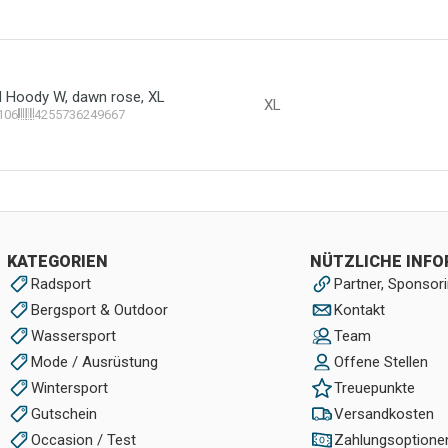
id Hoody W, dawn rose, XL
XL
106
4255736249667
KATEGORIEN
NÜTZLICHE INF
Radsport
Partner, Sponsori
Bergsport & Outdoor
Kontakt
Wassersport
Team
Mode / Ausrüstung
Offene Stellen
Wintersport
Treuepunkte
Gutschein
Versandkosten
Occasion / Test
Zahlungsoptione