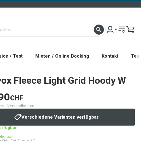
ion / Test
Mieten / Online Booking
Kontakt
Tea
vox
Fleece Light Grid Hoody W
90
CHF
 zzgl. Versandkosten
Verschiedene Varianten verfügbar
verfügbar
bholbar
 Side Cut Sports AG