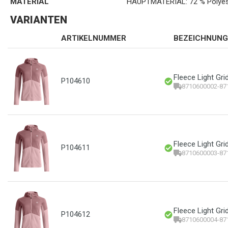
MATERIAL
HAUPTMATERIAL: 72 % Polyest
VARIANTEN
ARTIKELNUMMER
BEZEICHNUNG
Fleece Light Gr
P104610
8710600002-87
Fleece Light Gr
P104611
8710600003-87
Fleece Light Gr
P104612
8710600004-87