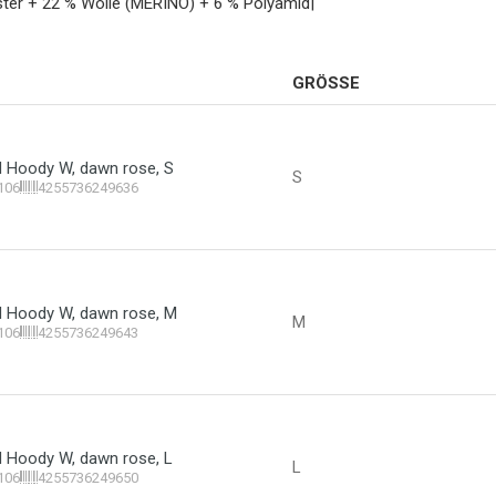
er + 22 % Wolle (MERINO) + 6 % Polyamid|
GRÖSSE
id Hoody W, dawn rose, S
S
106
4255736249636
id Hoody W, dawn rose, M
M
106
4255736249643
id Hoody W, dawn rose, L
L
106
4255736249650