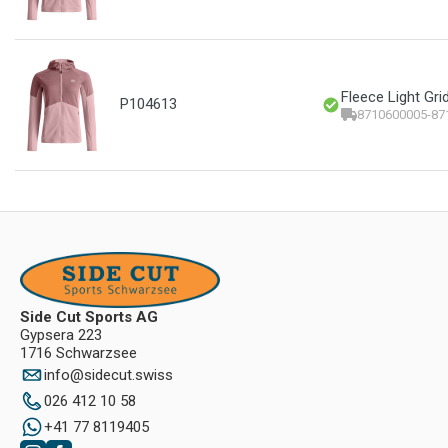
Fleece Light Gr
P104613
8710600005-87
Side Cut Sports AG
Gypsera 223
1716 Schwarzsee
info
@
sidecut.swiss
026 412 10 58
+41 77 8119405