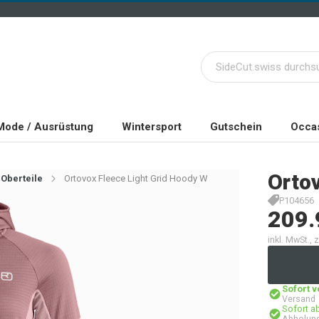
Mode / Ausrüstung
Wintersport
Gutschein
Occas
Orto
Oberteile
Ortovox Fleece Light Grid Hoody W
P104656
209.
inkl. MwSt.,
Sofort 
Versand
Sofort a
Abholung