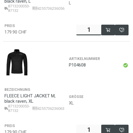
black raven, L
L
8713200053-
4255736236056
87132
PREIS
179.90
CHF
ARTIKELNUMMER
P104608
BEZEICHNUNG
FLEECE LIGHT JACKET M,
GRÖSSE
black raven, XL
XL
8713200053-
4255736236063
87132
PREIS
179.90
CHF