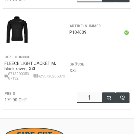
ARTIKELNUMMER
P104609
BEZEICHNUNG
FLEECE LIGHT JACKET M,
GRÖSSE
black raven, XXL
XXL
8713200053-
4255736236070
87132
PREIS
179.90
CHF