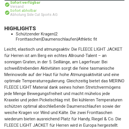
Sofort verfügbar
Versand
Sofort abholbar
Abholung Side Cut Sports AG
HIGHLIGHTS
Schützender Kragen|2
Fronttaschen|Daumenschlaufen|Athletic fit
Leicht, elastisch und atmungsaktiv: Die FLEECE LIGHT JACKET
für Herren ist am Berg ein echtes Allround-Talent – an
sonnigen Graten, in der 5. Seillänge, am Lagerfeuer. Bei
schweißtrebenden Aktivitäten sorgt die feine tasmanische
Merinowolle auf der Haut für hohe Atmungsaktivität und eine
optimale Temperaturregulierung. Gleichzeitig bietet das MERINO
FLEECE LIGHT Material dank seines hohen Stretchvermögens
jede Menge Bewegungsfreiheit und macht mühelos jede
Kraxelei und jeden Pickelschlag mit. Bei kühleren Temperaturen
schützen optimal abschließende Daumenschlaufen sowie der
weiche Kragen vor Wind und Kälte. Die zwei Fronttaschen
wiederum bieten ausreichend Platz für Handy, Riegel & Co. Die
FLEECE LIGHT JACKET für Herren wird in Europa hergestellt.