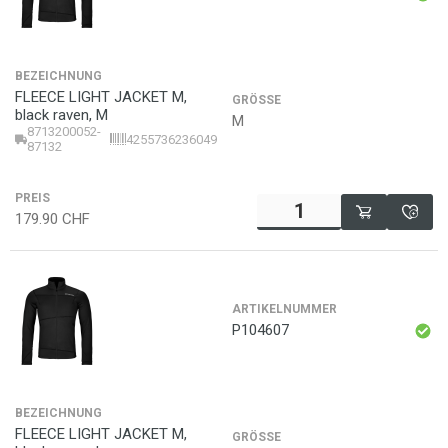
BEZEICHNUNG
FLEECE LIGHT JACKET M,
GRÖSSE
black raven, M
M
8713200052-
4255736236049
87132
PREIS
179.90
CHF
ARTIKELNUMMER
P104607
BEZEICHNUNG
FLEECE LIGHT JACKET M,
GRÖSSE