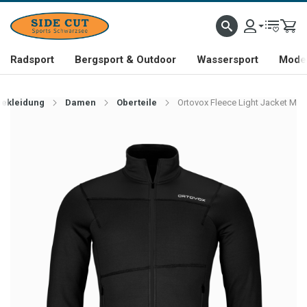
Radsport
Bergsport & Outdoor
Wassersport
Mode 
Bekleidung
Damen
Oberteile
Ortovox Fleece Light Jacket M