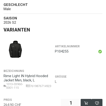
GESCHLECHT
Male
SAISON
2026 S2
VARIANTEN
ARTIKELNUMMER
P104255
BEZEICHNUNG
Rime Light IN Hybrid Hooded
GRÖSSE
Jacket Men, black, L
L
1013-03960-
7619876714923
0001-115
PREIS
264.90
CHF