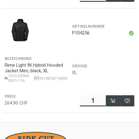
ARTIKELNUMMER
P104256
BEZEICHNUNG
Rime Light IN Hybrid Hooded
GRÖSSE
Jacket Men, black, XL
XL
1013-03960-
7619876714930
0001-116
PREIS
264.90
CHF