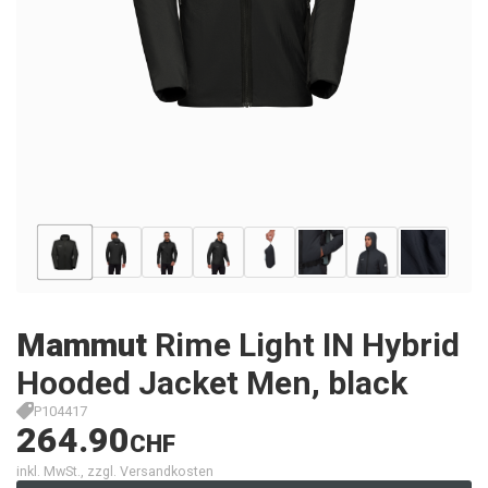
Mammut
Rime Light IN Hybrid
Hooded Jacket Men, black
P104417
264.90
CHF
inkl. MwSt., zzgl. Versandkosten