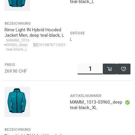
teal-black_L
BEZEICHNUNG
Rime Light IN Hybrid Hooded
GRÖSSE
Jacket Men, deep teal-black, L
L
MAMM_1013-
03960_deep
7619876715029
teal-black_L
PREIS
269.90
CHF
ARTIKELNUMMER
MAMM_1013-03960_deep
teal-black_XL
BEZEICHNUNG