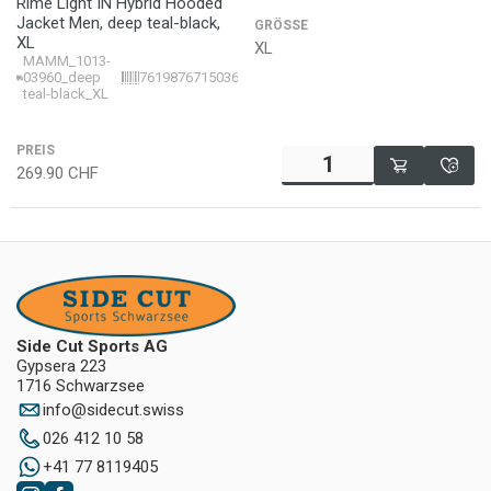
Rime Light IN Hybrid Hooded
Jacket Men, deep teal-black,
GRÖSSE
XL
XL
MAMM_1013-
03960_deep
7619876715036
teal-black_XL
PREIS
269.90
CHF
Side Cut Sports AG
Gypsera 223
1716 Schwarzsee
info
@
sidecut.swiss
026 412 10 58
+41 77 8119405