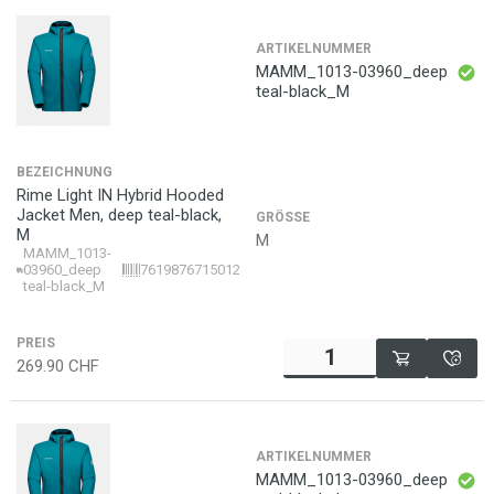
ARTIKELNUMMER
MAMM_1013-03960_deep
teal-black_M
BEZEICHNUNG
Rime Light IN Hybrid Hooded
Jacket Men, deep teal-black,
GRÖSSE
M
M
MAMM_1013-
03960_deep
7619876715012
teal-black_M
PREIS
269.90
CHF
ARTIKELNUMMER
MAMM_1013-03960_deep