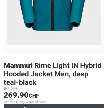
Mammut
Rime Light IN Hybrid
Hooded Jacket Men, deep
teal-black
P105984
269.90
CHF
inkl. MwSt., zzgl. Versandkosten