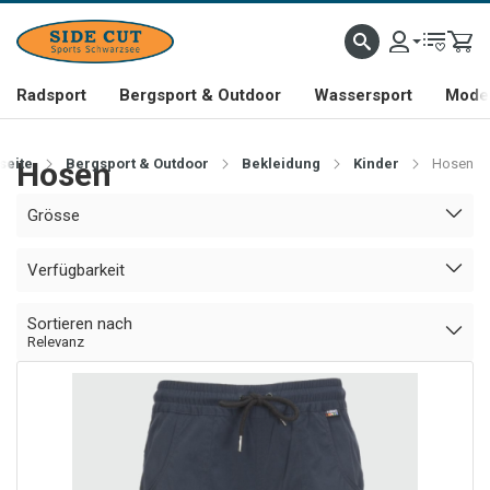
Radsport
Bergsport & Outdoor
Wassersport
Mode 
seite
Hosen
Bergsport & Outdoor
Bekleidung
Kinder
Hosen
Grösse
Verfügbarkeit
Sortieren nach
Relevanz