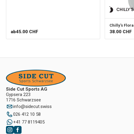
Chilly's
Flora
ab
45.00 CHF
38.00
CHF
Side Cut Sports AG
Gypsera 223
1716 Schwarzsee
info
@
sidecut.swiss
026 412 10 58
+41 77 8119405