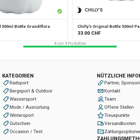
l 500ml Bottle Grandiflora
Chilly's
Original Bottle 500ml Pa
33.00
CHF
4
von
4
Produkten
KATEGORIEN
NÜTZLICHE INF
Radsport
Partner, Sponsori
Bergsport & Outdoor
Kontakt
Wassersport
Team
Mode / Ausrüstung
Offene Stellen
Wintersport
Treuepunkte
Gutschein
Versandkosten
Occasion / Test
Zahlungsoptione
ZAHLUNGSMETH