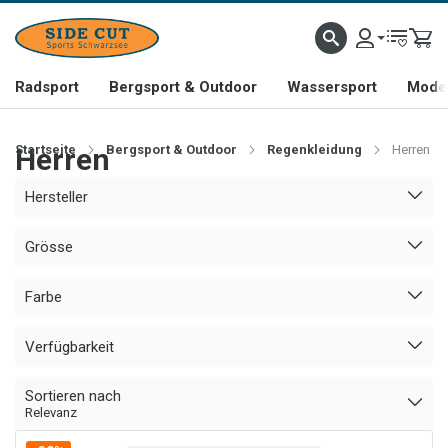
Radsport
Bergsport & Outdoor
Wassersport
Mode 
Startseite
Herren
Bergsport & Outdoor
Regenkleidung
Herren
Hersteller
Grösse
Farbe
Verfügbarkeit
Sortieren nach
Relevanz