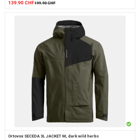
139.90
CHF
199.90
CHF
Ortovox
SECEDA 3L JACKET M, dark wild herbs