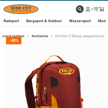
Radsport
Bergsport & Outdoor
Wassersport
Mode 
sport & Outdoor
Rucksäcke
K2 Float 17 Airbag, orange/maroon
-48%