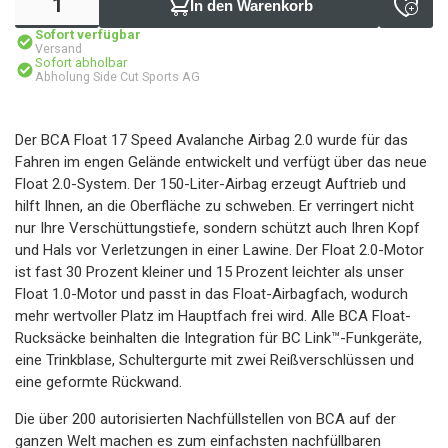
In den Warenkorb
Sofort verfügbar
Versand
Sofort abholbar
Abholung Side Cut Sports AG
Der BCA Float 17 Speed ​​Avalanche Airbag 2.0 wurde für das
Fahren im engen Gelände entwickelt und verfügt über das neue
Float 2.0-System. Der 150-Liter-Airbag erzeugt Auftrieb und
hilft Ihnen, an die Oberfläche zu schweben. Er verringert nicht
nur Ihre Verschüttungstiefe, sondern schützt auch Ihren Kopf
und Hals vor Verletzungen in einer Lawine. Der Float 2.0-Motor
ist fast 30 Prozent kleiner und 15 Prozent leichter als unser
Float 1.0-Motor und passt in das Float-Airbagfach, wodurch
mehr wertvoller Platz im Hauptfach frei wird. Alle BCA Float-
Rucksäcke beinhalten die Integration für BC Link™-Funkgeräte,
eine Trinkblase, Schultergurte mit zwei Reißverschlüssen und
eine geformte Rückwand.
Die über 200 autorisierten Nachfüllstellen von BCA auf der
ganzen Welt machen es zum einfachsten nachfüllbaren