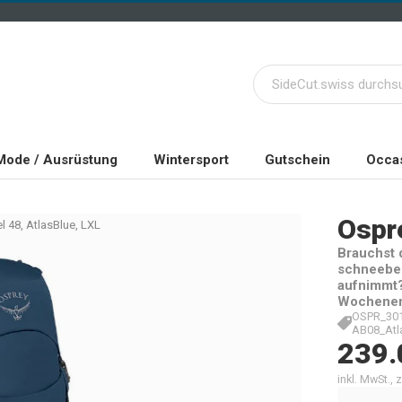
Mode / Ausrüstung
Wintersport
Gutschein
Occas
Ospr
l 48, AtlasBlue, LXL
Brauchst 
schneebed
aufnimmt? 
Wochenen
OSPR_301
AB08_Atl
239.
inkl. MwSt.,