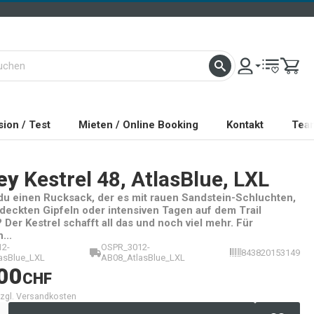
ion / Test
Mieten / Online Booking
Kontakt
Tea
ey
Kestrel 48, AtlasBlue, LXL
du einen Rucksack, der es mit rauen Sandstein-Schluchten,
eckten Gipfeln oder intensiven Tagen auf dem Trail
Der Kestrel schafft all das und noch viel mehr. Für
...
2-
OSPR_3012-
843820153149
asBlue_LXL
AB08_AtlasBlue_LXL
00
CHF
 zzgl. Versandkosten