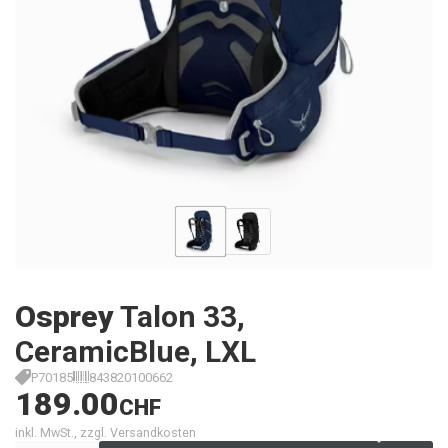
Osprey
Talon 33,
CeramicBlue, LXL
P70185
843820100662
189.00
CHF
inkl. MwSt., zzgl. Versandkosten