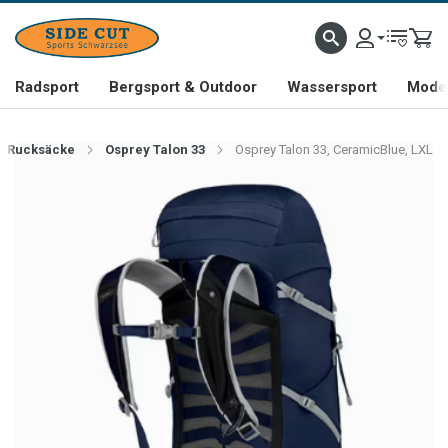
Radsport
Bergsport & Outdoor
Wassersport
Mode 
Rucksäcke
Osprey Talon 33
Osprey Talon 33, CeramicBlue, LXL