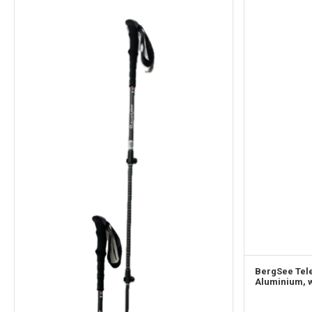
BergSee
Tele
Aluminium, w