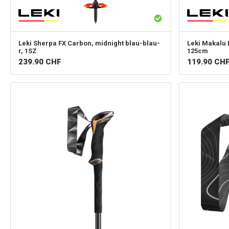
Leki
Sherpa FX Carbon, midnight blau-blau-
Leki
Makalu L
r, 1SZ
125cm
239.90
CHF
119.90
CH