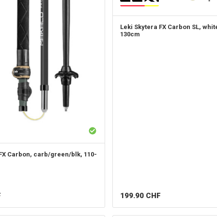
Leki
Skytera FX Carbon SL, whit
130cm
FX Carbon, carb/green/blk, 110-
F
199.90
CHF