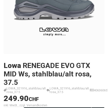
Lowa
RENEGADE EVO GTX
MID Ws, stahlblau/alt rosa,
37.5
LOWA_321916_stahlblau/alt
LOWA_321916_stahlblau/alt
40636065
rosa_37.5
rosa_37.5
249.90
CHF
inkl. MwSt., zzgl. Versandkosten