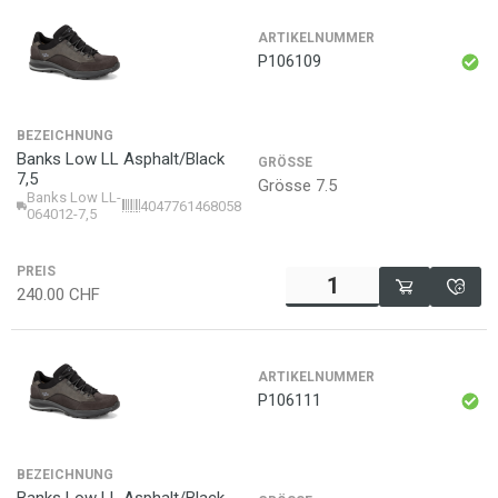
ARTIKELNUMMER
P106109
BEZEICHNUNG
Banks Low LL Asphalt/Black
GRÖSSE
7,5
Grösse 7.5
Banks Low LL-
4047761468058
064012-7,5
PREIS
240.00
CHF
ARTIKELNUMMER
P106111
BEZEICHNUNG