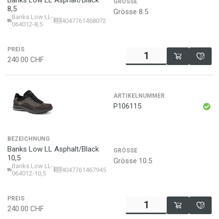
Banks Low LL Asphalt/Black
GRÖSSE
8,5
Grösse 8.5
Banks Low LL-
4047761468072
064012-8,5
PREIS
240.00
CHF
ARTIKELNUMMER
P106115
BEZEICHNUNG
Banks Low LL Asphalt/Black
GRÖSSE
10,5
Grösse 10.5
Banks Low LL-
4047761467945
064012-10,5
PREIS
240.00
CHF