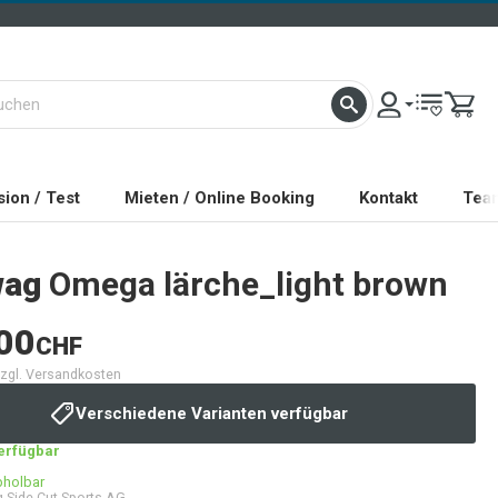
ion / Test
Mieten / Online Booking
Kontakt
Tea
wag
Omega lärche_light brown
00
CHF
 zzgl. Versandkosten
Verschiedene Varianten verfügbar
verfügbar
bholbar
 Side Cut Sports AG