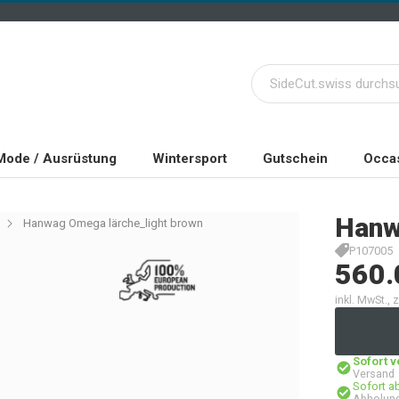
Mode / Ausrüstung
Wintersport
Gutschein
Occas
Han
Hanwag Omega lärche_light brown
P107005
560.
inkl. MwSt.,
Sofort 
Versand
Sofort a
Abholung