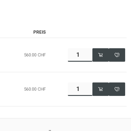
PREIS
560.00
CHF
560.00
CHF