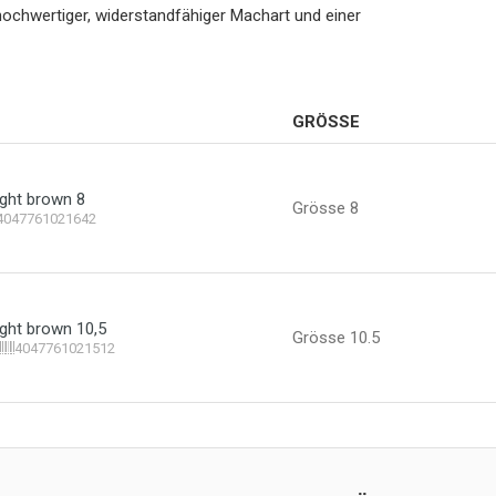
 hochwertiger, widerstandfähiger Machart und einer
GRÖSSE
ght brown 8
Grösse 8
4047761021642
ght brown 10,5
Grösse 10.5
4047761021512