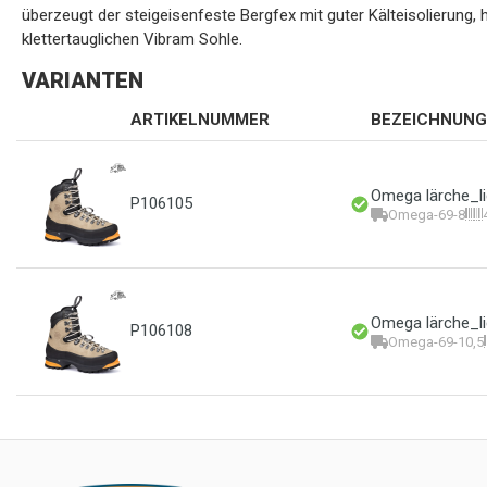
überzeugt der steigeisenfeste Bergfex mit guter Kälteisolierung,
klettertauglichen Vibram Sohle.
VARIANTEN
ARTIKELNUMMER
BEZEICHNUNG
Omega lärche_li
P106105
Omega-69-8
Omega lärche_li
P106108
Omega-69-10,5