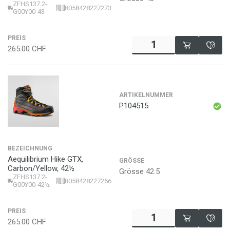
ZFHS137.2-
8058428227273
G00Y00-43
PREIS
265.00
CHF
ARTIKELNUMMER
P104515
BEZEICHNUNG
Aequilibrium Hike GTX,
GRÖSSE
Carbon/Yellow, 42½
Grösse 42.5
ZFHS137.2-
8058428227266
G00Y00-42½
PREIS
265.00
CHF