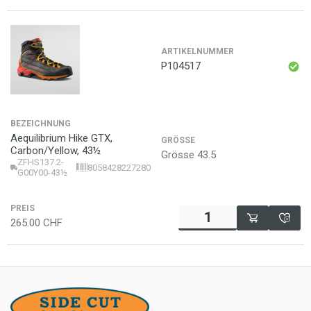
ARTIKELNUMMER
P104517
BEZEICHNUNG
Aequilibrium Hike GTX,
GRÖSSE
Carbon/Yellow, 43½
Grösse 43.5
ZFHS137.2-
8058428227280
G00Y00-43½
PREIS
265.00
CHF