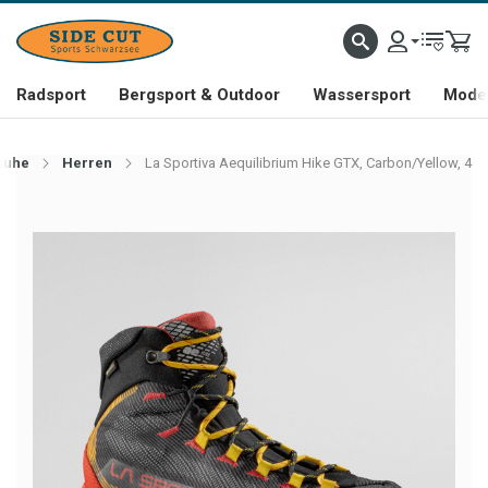
Radsport
Bergsport & Outdoor
Wassersport
Mode 
huhe
Herren
La Sportiva Aequilibrium Hike GTX, Carbon/Yellow, 4