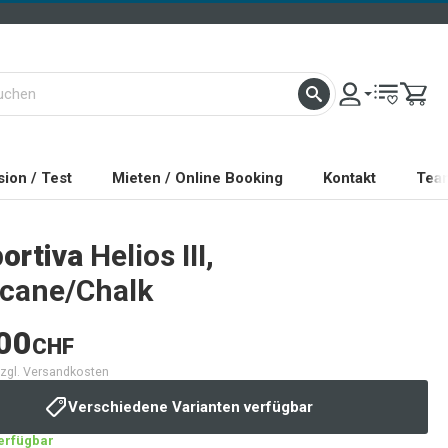
ion / Test
Mieten / Online Booking
Kontakt
Tea
ortiva
Helios III,
icane/Chalk
00
CHF
 zzgl. Versandkosten
Verschiedene Varianten verfügbar
verfügbar