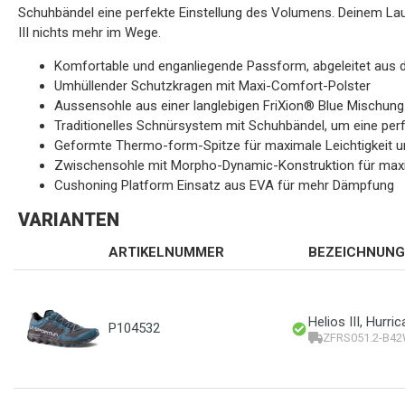
Schuhbändel eine perfekte Einstellung des Volumens. Deinem Lau
III nichts mehr im Wege.
Komfortable und enganliegende Passform, abgeleitet aus 
Umhüllender Schutzkragen mit Maxi-Comfort-Polster
Aussensohle aus einer langlebigen FriXion® Blue Mischung
Traditionelles Schnürsystem mit Schuhbändel, um eine per
Geformte Thermo-form-Spitze für maximale Leichtigkeit 
Zwischensohle mit Morpho-Dynamic-Konstruktion für ma
Cushoning Platform Einsatz aus EVA für mehr Dämpfung
VARIANTEN
ARTIKELNUMMER
BEZEICHNUNG
Helios III, Hurri
P104532
ZFRS051.2-B42