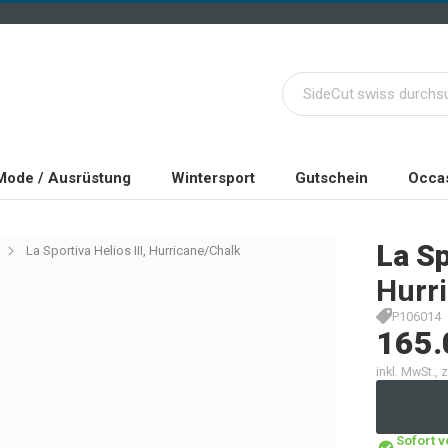
Mode / Ausrüstung
Wintersport
Gutschein
Occas
La Sp
La Sportiva Helios III, Hurricane/Chalk
Hurr
P106014
165.
inkl. MwSt.,
Sofort 