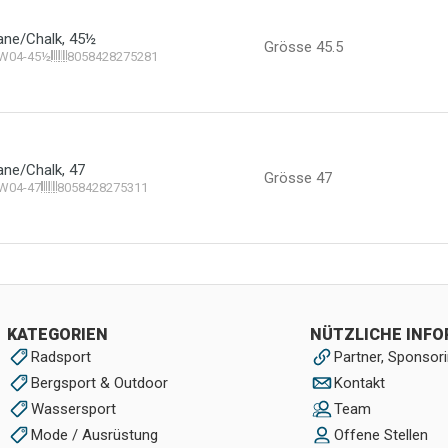
icane/Chalk, 45½
Grösse 45.5
2W04-45½
8058428275281
cane/Chalk, 47
Grösse 47
W04-47
8058428275311
KATEGORIEN
NÜTZLICHE INF
Radsport
Partner, Sponsori
Bergsport & Outdoor
Kontakt
Wassersport
Team
Mode / Ausrüstung
Offene Stellen