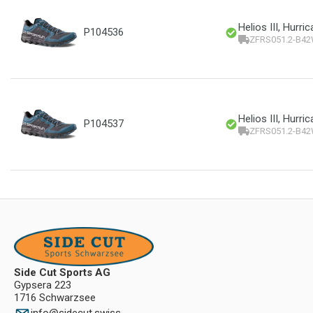
Helios III, Hurr
P104536
ZFRS051.2-B4
Helios III, Hurri
P104537
ZFRS051.2-B42
Side Cut Sports AG
Gypsera 223
1716 Schwarzsee
info
@
sidecut.swiss