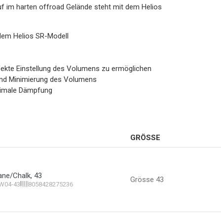
f im harten offroad Gelände steht mit dem Helios
dem Helios SR-Modell
fekte Einstellung des Volumens zu ermöglichen
und Minimierung des Volumens
ximale Dämpfung
GRÖSSE
cane/Chalk, 43
Grösse 43
W04-43
8058428275236