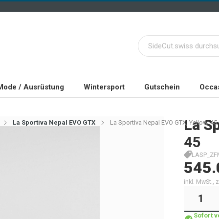
Mode / Ausrüstung
Wintersport
Gutschein
Occas
La Sp
La Sportiva Nepal EVO GTX
La Sportiva Nepal EVO GTX, Yellow, 45
45
LASP_ZFM
545.
inkl. MwSt.,
Sofort 