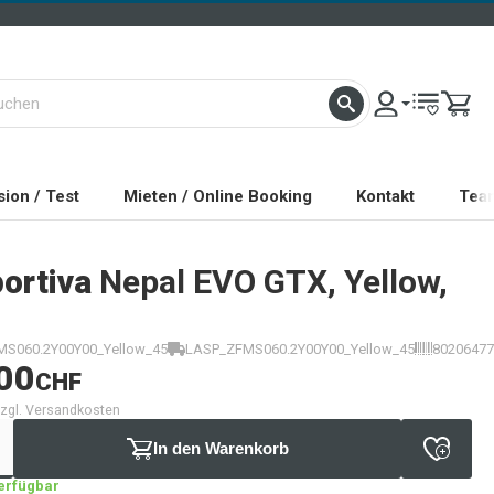
ion / Test
Mieten / Online Booking
Kontakt
Tea
ortiva
Nepal EVO GTX, Yellow,
S060.2Y00Y00_Yellow_45
LASP_ZFMS060.2Y00Y00_Yellow_45
80206477
00
CHF
 zzgl. Versandkosten
In den Warenkorb
verfügbar