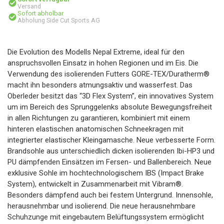
Versand
Sofort abholbar
Abholung Side Cut Sports AG
Die Evolution des Modells Nepal Extreme, ideal für den
anspruchsvollen Einsatz in hohen Regionen und im Eis. Die
Verwendung des isolierenden Futters GORE-TEX/Duratherm®
macht ihn besonders atmungsaktiv und wasserfest. Das
Oberleder besitzt das “3D Flex System”, ein innovatives System
um im Bereich des Sprunggelenks absolute Bewegungsfreiheit
in allen Richtungen zu garantieren, kombiniert mit einem
hinteren elastischen anatomischen Schneekragen mit
integrierter elastischer Kleingamasche. Neue verbesserte Form.
Brandsohle aus unterschiedlich dicken isolierenden Ibi-HP3 und
PU dämpfenden Einsätzen im Fersen- und Ballenbereich. Neue
exklusive Sohle im hochtechnologischem IBS (Impact Brake
System), entwickelt in Zusammenarbeit mit Vibram®.
Besonders dämpfend auch bei festem Untergrund. Innensohle,
herausnehmbar und isolierend. Die neue herausnehmbare
Schuhzunge mit eingebautem Belüftungssystem ermöglicht