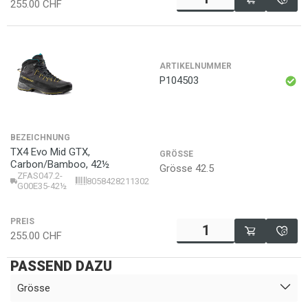
255.00
CHF
ARTIKELNUMMER
P104503
BEZEICHNUNG
TX4 Evo Mid GTX,
GRÖSSE
Carbon/Bamboo, 42½
Grösse 42.5
ZFAS047.2-
8058428211302
G00E35-42½
PREIS
255.00
CHF
PASSEND DAZU
Grösse