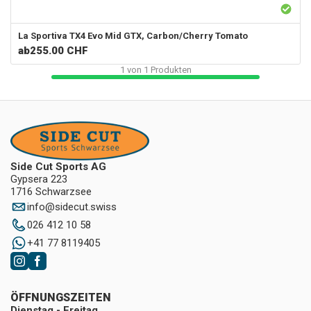
La Sportiva
TX4 Evo Mid GTX, Carbon/Cherry Tomato
ab
255.00 CHF
1
von
1
Produkten
Side Cut Sports AG
Gypsera 223
1716 Schwarzsee
info
@
sidecut.swiss
026 412 10 58
+41 77 8119405
ÖFFNUNGSZEITEN
Dienstag - Freitag