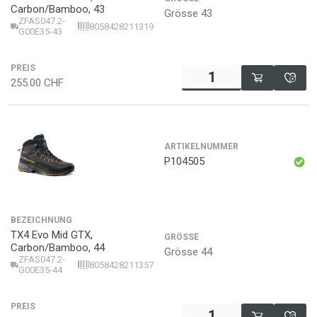
Carbon/Bamboo, 43
Grösse 43
ZFAS047.2-
8058428211319
G00E35-43
PREIS
255.00
CHF
ARTIKELNUMMER
P104505
BEZEICHNUNG
TX4 Evo Mid GTX,
GRÖSSE
Carbon/Bamboo, 44
Grösse 44
ZFAS047.2-
8058428211357
G00E35-44
PREIS