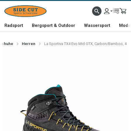
Radsport
Bergsport & Outdoor
Wassersport
Mode 
schuhe
Herren
La Sportiva TX4 Evo Mid GTX, Carbon/Bamboo, 4