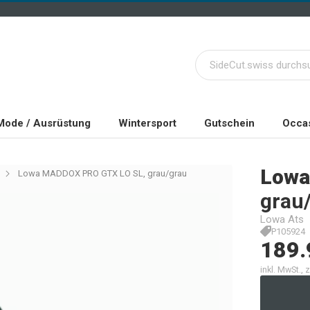
Mode / Ausrüstung
Wintersport
Gutschein
Occas
Lowa
Lowa MADDOX PRO GTX LO SL, grau/grau
grau
Lowa Ats
P105924
189.
inkl. MwSt.,