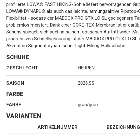
profilierte LOWA® FAST HIKING-Sohle liefert hervorragenden G
LOWA® DYNAPU® als auch das leichte, atmungsaktive Ripstop-Ob
Flexibilität - sodass der MADDOX PRO GTX LO SL gediegenere T
problemlos meistert. Dank einer GORE-TEX-Membran ist er darübe
Schuhs spiegelt sich auch in seinem optischen Auftritt wider: Mi
progressiven Schnellschnürung ist der MADDOX PRO GTX LO SL e
Akzent im Segment dynamischer Light-Hiking-Halbschuhe.
SCHUHE
GESCHLECHT
HERREN
SAISON
2026.SS
FARBE
FARBE
grau/grau
VARIANTEN
ARTIKELNUMMER
BEZEICHNUNG