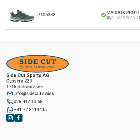
MADDOX PRO GTX
P105382
311635-9030-11
Side Cut Sports AG
Gypsera 223
1716 Schwarzsee
info
@
sidecut.swiss
026 412 10 58
+41 77 8119405