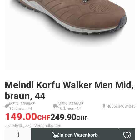
Meindl
Korfu Walker Men Mid,
braun, 44
MEIN_5598ME-
MEIN_5598ME-
4056284684845
10_braun_44
10_braun_44
149.00
249.90
CHF
CHF
inkl. MwSt., zzgl. Versandkosten
In den Warenkorb