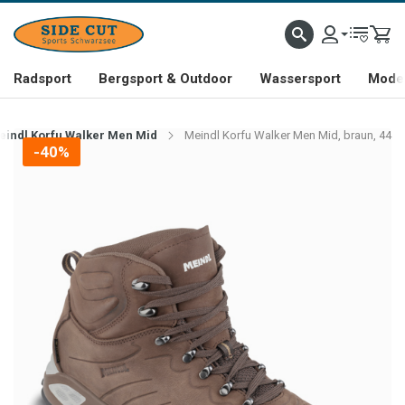
Radsport
Bergsport & Outdoor
Wassersport
Mode 
eindl Korfu Walker Men Mid
Meindl Korfu Walker Men Mid, braun, 44
-40%