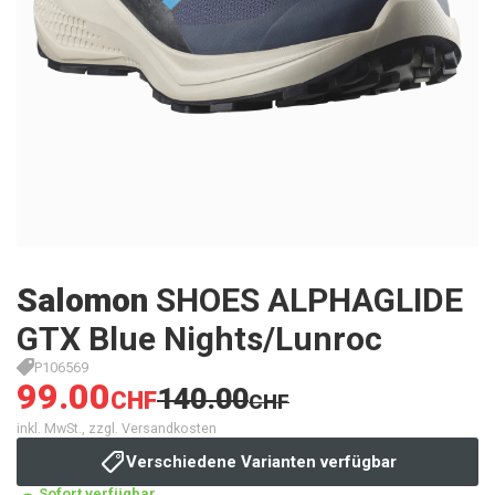
Salomon
SHOES ALPHAGLIDE
GTX Blue Nights/Lunroc
P106569
99.00
140.00
CHF
CHF
inkl. MwSt., zzgl. Versandkosten
Verschiedene Varianten verfügbar
Sofort verfügbar