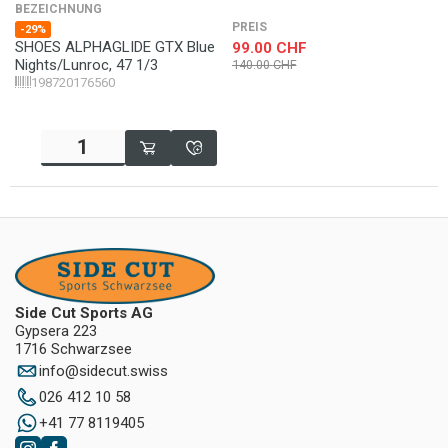
BEZEICHNUNG
PREIS
-29%
SHOES ALPHAGLIDE GTX Blue
99.00
CHF
Nights/Lunroc, 47 1/3
140.00
CHF
198720176560
Side Cut Sports AG
Gypsera 223
1716 Schwarzsee
info
@
sidecut.swiss
026 412 10 58
+41 77 8119405