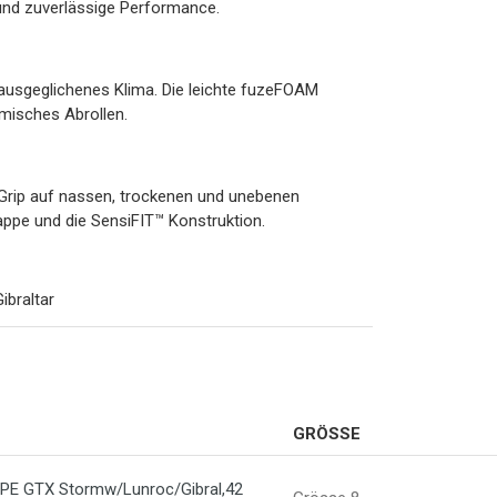
 und zuverlässige Performance.
ausgeglichenes Klima. Die leichte fuzeFOAM
misches Abrollen.
 Grip auf nassen, trockenen und unebenen
kappe und die SensiFIT™ Konstruktion.
braltar
GRÖSSE
E GTX Stormw/Lunroc/Gibral,42