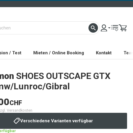
ion / Test
Mieten / Online Booking
Kontakt
Tea
mon
SHOES OUTSCAPE GTX
mw/Lunroc/Gibral
00
CHF
 zzgl. Versandkosten
Verschiedene Varianten verfügbar
verfügbar