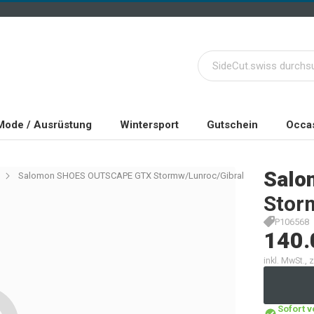
Mode / Ausrüstung
Wintersport
Gutschein
Occas
Salo
Salomon SHOES OUTSCAPE GTX Stormw/Lunroc/Gibral
Stor
P106568
140.
inkl. MwSt.,
Sofort 