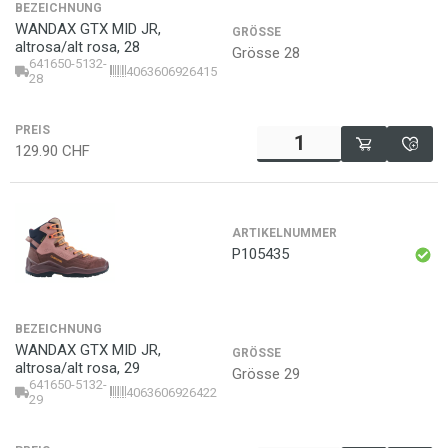
BEZEICHNUNG
WANDAX GTX MID JR,
GRÖSSE
altrosa/alt rosa, 28
Grösse 28
641650-5132-
4063606926415
28
PREIS
129.90
CHF
ARTIKELNUMMER
P105435
BEZEICHNUNG
WANDAX GTX MID JR,
GRÖSSE
altrosa/alt rosa, 29
Grösse 29
641650-5132-
4063606926422
29