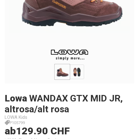
Lowa
WANDAX GTX MID JR,
altrosa/alt rosa
LOWA Kids
P105799
ab
129.90 CHF