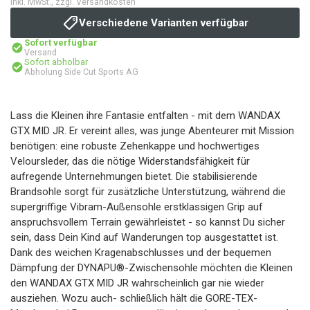
inkl. MwSt., zzgl. Versandkosten
Verschiedene Varianten verfügbar
Sofort verfügbar
Versand
Sofort abholbar
Abholung Side Cut Sports AG
Lass die Kleinen ihre Fantasie entfalten - mit dem WANDAX
GTX MID JR. Er vereint alles, was junge Abenteurer mit Mission
benötigen: eine robuste Zehenkappe und hochwertiges
Veloursleder, das die nötige Widerstandsfähigkeit für
aufregende Unternehmungen bietet. Die stabilisierende
Brandsohle sorgt für zusätzliche Unterstützung, während die
supergriffige Vibram-Außensohle erstklassigen Grip auf
anspruchsvollem Terrain gewährleistet - so kannst Du sicher
sein, dass Dein Kind auf Wanderungen top ausgestattet ist.
Dank des weichen Kragenabschlusses und der bequemen
Dämpfung der DYNAPU®-Zwischensohle möchten die Kleinen
den WANDAX GTX MID JR wahrscheinlich gar nie wieder
ausziehen. Wozu auch- schließlich hält die GORE-TEX-