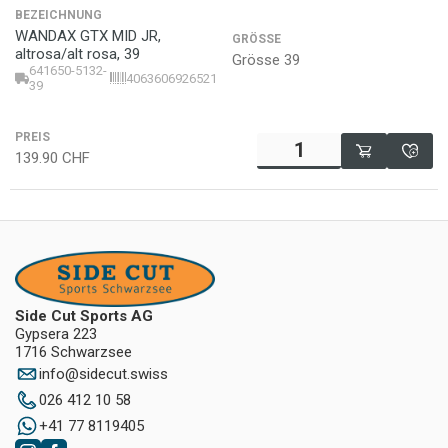
BEZEICHNUNG
WANDAX GTX MID JR,
GRÖSSE
altrosa/alt rosa, 39
Grösse 39
641650-5132-
4063606926521
39
PREIS
139.90
CHF
Side Cut Sports AG
Gypsera 223
1716 Schwarzsee
info
@
sidecut.swiss
026 412 10 58
+41 77 8119405