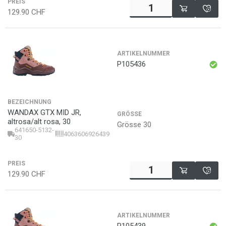
PREIS
129.90
CHF
ARTIKELNUMMER
P105436
BEZEICHNUNG
WANDAX GTX MID JR,
GRÖSSE
altrosa/alt rosa, 30
Grösse 30
641650-5132-
4063606926439
30
PREIS
129.90
CHF
ARTIKELNUMMER
P105439