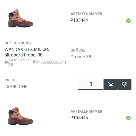
ARTIKELNUMMER
P105444
BEZEICHNUNG
WANDAX GTX MID JR,
GRÖSSE
altrosa/alt rosa, 38
Grösse 38
641650-5132-
4063606926514
38
PREIS
139.90
CHF
ARTIKELNUMMER
P105445