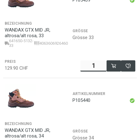
BEZEICHNUNG
WANDAX GTX MID JR,
GRÖSSE
altrosa/alt rosa, 33
Grösse 33
641650-5132-
4063606926460
33
PREIS
129.90
CHF
ARTIKELNUMMER
P105440
BEZEICHNUNG
WANDAX GTX MID JR,
GRÖSSE
altrosa/alt rosa, 34
Grösse 34