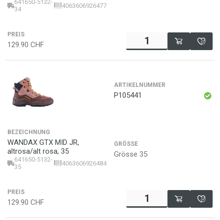
641650-5132-
4063606926477
34
PREIS
129.90
CHF
ARTIKELNUMMER
P105441
BEZEICHNUNG
WANDAX GTX MID JR,
GRÖSSE
altrosa/alt rosa, 35
Grösse 35
641650-5132-
4063606926484
35
PREIS
129.90
CHF