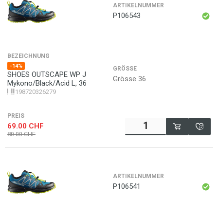
ARTIKELNUMMER
P106543
BEZEICHNUNG
-14%
GRÖSSE
SHOES OUTSCAPE WP J
Grösse 36
Mykono/Black/Acid L, 36
198720326279
PREIS
69.00
CHF
80.00
CHF
ARTIKELNUMMER
P106541