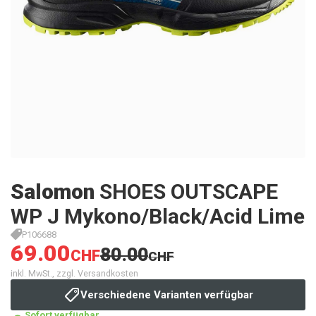
Salomon
SHOES OUTSCAPE
WP J Mykono/Black/Acid Lime
P106688
69.00
80.00
CHF
CHF
inkl. MwSt., zzgl. Versandkosten
Verschiedene Varianten verfügbar
Sofort verfügbar