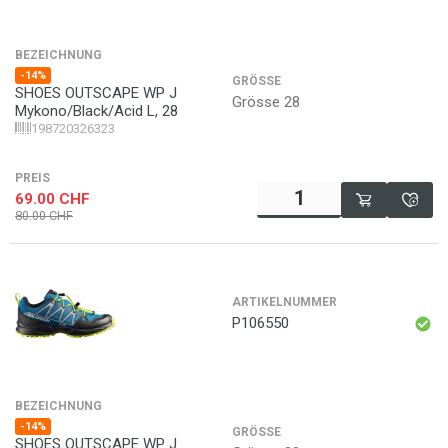
BEZEICHNUNG
-14%
GRÖSSE
SHOES OUTSCAPE WP J
Grösse 28
Mykono/Black/Acid L, 28
198720326323
PREIS
69.00
CHF
80.00
CHF
ARTIKELNUMMER
P106550
BEZEICHNUNG
-14%
GRÖSSE
SHOES OUTSCAPE WP J