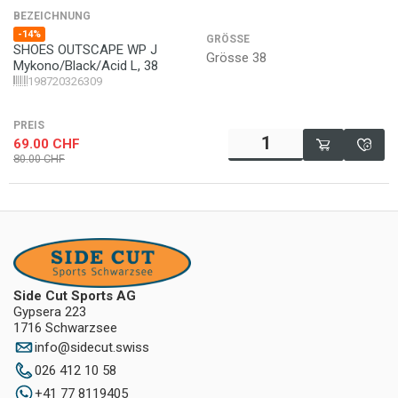
BEZEICHNUNG
-14%
GRÖSSE
SHOES OUTSCAPE WP J
Grösse 38
Mykono/Black/Acid L, 38
198720326309
PREIS
69.00
CHF
80.00
CHF
Side Cut Sports AG
Gypsera 223
1716 Schwarzsee
info
@
sidecut.swiss
026 412 10 58
+41 77 8119405