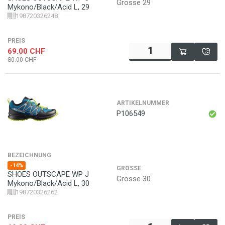
Grösse 29
Mykono/Black/Acid L, 29
198720326248
PREIS
69.00
CHF
80.00
CHF
ARTIKELNUMMER
P106549
BEZEICHNUNG
-14%
GRÖSSE
SHOES OUTSCAPE WP J
Grösse 30
Mykono/Black/Acid L, 30
198720326262
PREIS