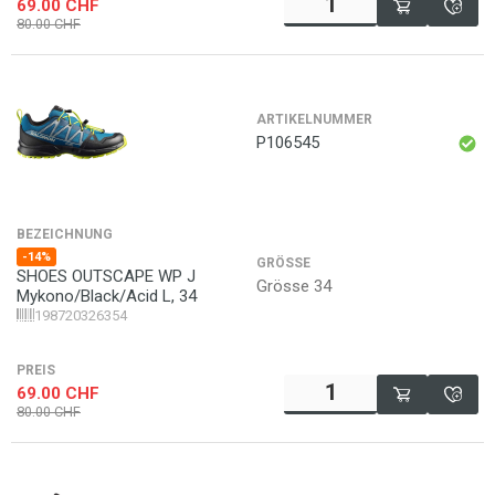
69.00
CHF
80.00
CHF
ARTIKELNUMMER
P106545
BEZEICHNUNG
-14%
GRÖSSE
SHOES OUTSCAPE WP J
Grösse 34
Mykono/Black/Acid L, 34
198720326354
PREIS
69.00
CHF
80.00
CHF