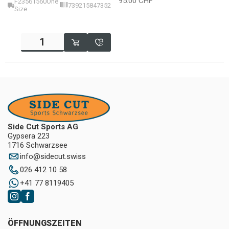
95.00
CHF
F23561560One
7392158473526
Size
Side Cut Sports AG
Gypsera 223
1716 Schwarzsee
info
@
sidecut.swiss
026 412 10 58
+41 77 8119405
ÖFFNUNGSZEITEN