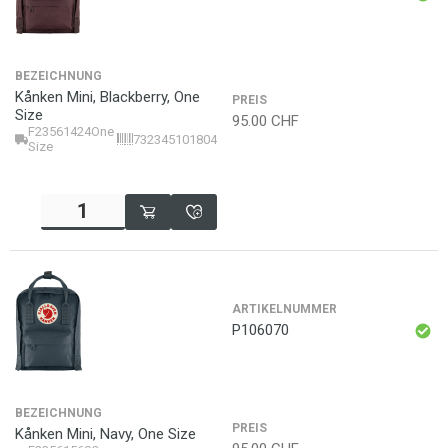
BEZEICHNUNG
Kånken Mini, Blackberry, One
PREIS
Size
95.00
CHF
F23561424One
7323451018046
Size
ARTIKELNUMMER
P106070
BEZEICHNUNG
PREIS
Kånken Mini, Navy, One Size