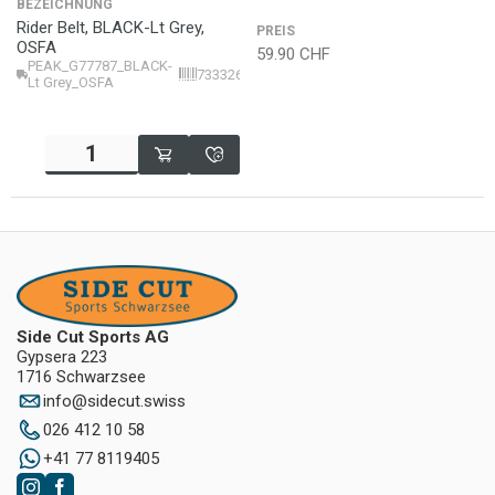
BEZEICHNUNG
Rider Belt, BLACK-Lt Grey,
PREIS
OSFA
59.90
CHF
PEAK_G77787_BLACK-
7333269467707
Lt Grey_OSFA
Side Cut Sports AG
Gypsera 223
1716 Schwarzsee
info
@
sidecut.swiss
026 412 10 58
+41 77 8119405