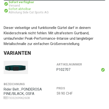
Sofort verfügbar
Versand
Sofort abholbar
Abholung Side Cut Sports AG
Dieser vielseitige und funktionelle Gürtel darf in deinem
Kleiderschrank nicht fehlen. Mit ultrafestem Gurtband,
umlaufender Peak-Performance-Intarsie und langlebiger
Metallschnalle zur einfachen Größenverstellung.
VARIANTEN
ARTIKELNUMMER
P102707
BEZEICHNUNG
PREIS
Rider Belt , PONDEROSA
59.90
CHF
PINE/BLACK, OSFA
7333269962608