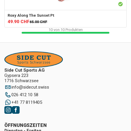
Roxy
Along The Sunset Pt
49.90
CHF
65.00
CHF
10
von
10
Produkten
Side Cut Sports AG
Gypsera 223
1716 Schwarzsee
info
@
sidecut.swiss
026 412 10 58
+41 77 8119405
ÖFFNUNGSZEITEN
Dienstag - Freitag