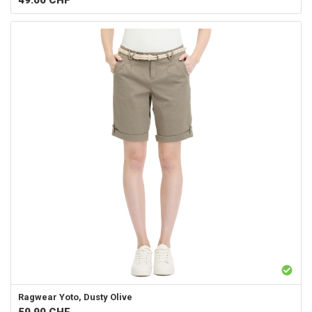
49.00
CHF
Ragwear
Yoto, Dusty Olive
59.90
CHF