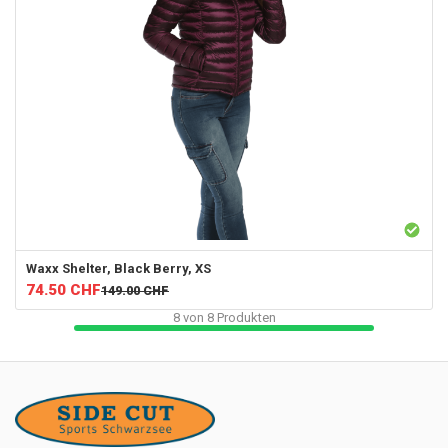
Waxx
Shelter, Black Berry, XS
74.50
CHF
149.00
CHF
8
von
8
Produkten