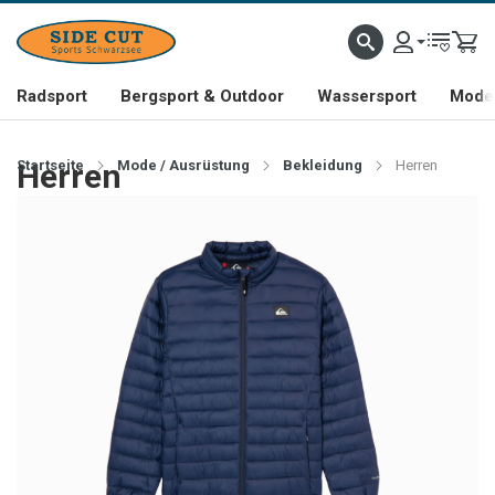
Radsport
Bergsport & Outdoor
Wassersport
Mode 
Startseite
Herren
Mode / Ausrüstung
Bekleidung
Herren