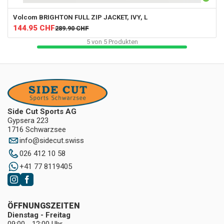
Volcom
BRIGHTON FULL ZIP JACKET, IVY, L
144.95
CHF
289.90
CHF
5
von
5
Produkten
Side Cut Sports AG
Gypsera 223
1716 Schwarzsee
info
@
sidecut.swiss
026 412 10 58
+41 77 8119405
ÖFFNUNGSZEITEN
Dienstag - Freitag
09:00 - 12:00 Uhr