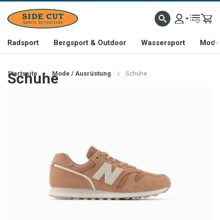
Radsport
Bergsport & Outdoor
Wassersport
Mode 
Startseite
Schuhe
Mode / Ausrüstung
Schuhe