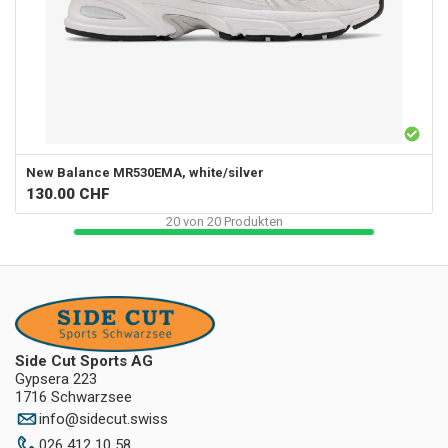
New Balance
MR530EMA, white/silver
130.00
CHF
20
von
20
Produkten
Side Cut Sports AG
Gypsera 223
1716 Schwarzsee
info
@
sidecut.swiss
026 412 10 58