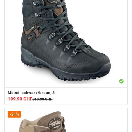
Meindl
schwarz/braun, 3
199.90
CHF
319.90
CHF
-31%