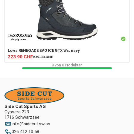
Lowa
RENEGADE EVO ICE GTX Ws, navy
223.90
CHF
279.90
CHF
8
von
8
Produkten
Side Cut Sports AG
Gypsera 223
1716 Schwarzsee
info
@
sidecut.swiss
026 412 10 58