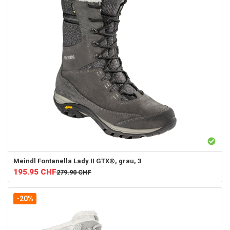
Meindl
Fontanella Lady II GTX®, grau, 3
195.95
CHF
279.90
CHF
-20%