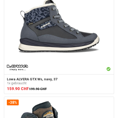
Lowa
ALVERA GTX Ws, navy, 37
1x gebraucht
159.90
CHF
199.90
CHF
-38%