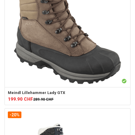
Meindl
Lillehammer Lady GTX
199.90
CHF
289.90
CHF
-20%