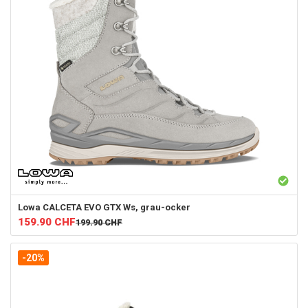
Lowa
CALCETA EVO GTX Ws, grau-ocker
159.90
CHF
199.90
CHF
-20%