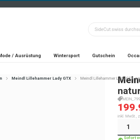
Mode / Ausrüstung
Wintersport
Gutschein
Occas
Mein
n
Meindl Lillehammer Lady GTX
Meindl Lillehammer Lady GTX, nat
natur
MEIN_799
199.
inkl. MwSt.,
Sofort 