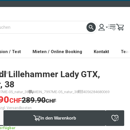
ion / Test
Mieten / Online Booking
Kontakt
Tea
dl
Lillehammer Lady GTX,
ur, 38
, 38
7ME-05_natur_38
MEIN_7997ME-05_natur_38
4056284680069
90
289.90
CHF
CHF
 zzgl. Versandkosten
In den Warenkorb
verfügbar