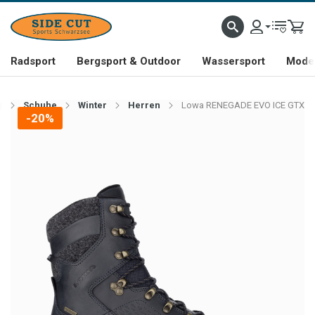
Radsport
Bergsport & Outdoor
Wassersport
Mode 
g
Schuhe
Winter
Herren
Lowa RENEGADE EVO ICE GTX
-20%