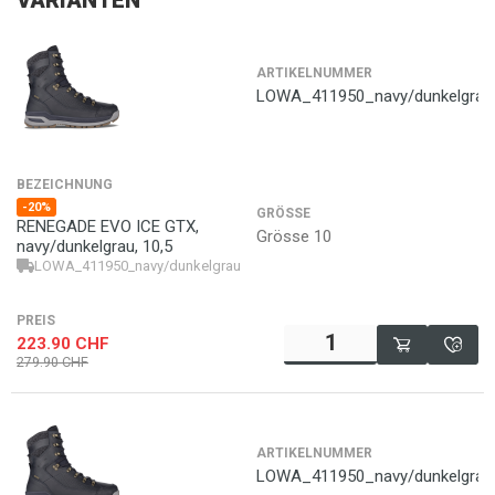
VARIANTEN
ARTIKELNUMMER
LOWA_411950_navy/dunkelgrau
BEZEICHNUNG
-20%
GRÖSSE
RENEGADE EVO ICE GTX,
Grösse 10
navy/dunkelgrau, 10,5
LOWA_411950_navy/dunkelgrau_10,5
4063606604870
PREIS
223.90
CHF
279.90
CHF
ARTIKELNUMMER
LOWA_411950_navy/dunkelgrau