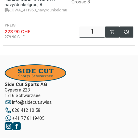
Grösse 8
navy/dunkelgrau, 8
LOWA_411950_navy/dunkelgrau_8
4063606604825
PREIS
223.90
CHF
279.90
CHF
Side Cut Sports AG
Gypsera 223
1716 Schwarzsee
info
@
sidecut.swiss
026 412 10 58
+41 77 8119405