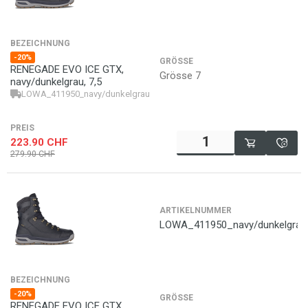
BEZEICHNUNG
-20%
GRÖSSE
RENEGADE EVO ICE GTX,
Grösse 7
navy/dunkelgrau, 7,5
LOWA_411950_navy/dunkelgrau_7,5
4063606604818
PREIS
223.90
CHF
279.90
CHF
ARTIKELNUMMER
LOWA_411950_navy/dunkelgrau
BEZEICHNUNG
-20%
GRÖSSE
RENEGADE EVO ICE GTX,