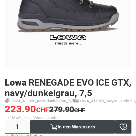
Lowa
RENEGADE EVO ICE GTX,
navy/dunkelgrau, 7,5
LOWA_411950_navy/dunkelgrau_7,5
LOWA_411950_navy/dunkelgrau_
223.90
279.90
CHF
CHF
inkl. MwSt., zzgl. Versandkosten
In den Warenkorb
Sofort verfügbar