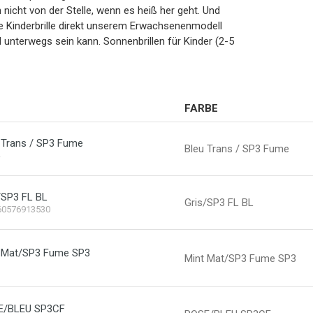
icht von der Stelle, wenn es heiß her geht. Und
e Kinderbrille direkt unserem Erwachsenenmodell
 unterwegs sein kann. Sonnenbrillen für Kinder (2-5
FARBE
 Trans / SP3 Fume
Bleu Trans / SP3 Fume
/SP3 FL BL
Gris/SP3 FL BL
60576913530
t Mat/SP3 Fume SP3
Mint Mat/SP3 Fume SP3
SE/BLEU SP3CF