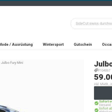
Mode / Ausrüstung
Wintersport
Gutschein
Occas
Julb
Julbo Fury Mini
P104067
59.0
inkl. MwSt.,
Sofort 
Versand
Sofort a
Abholung