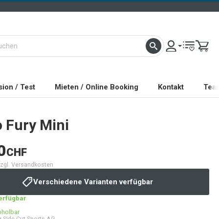
ion / Test
Mieten / Online Booking
Kontakt
Tea
o
Fury Mini
0
CHF
 zzgl. Versandkosten
Verschiedene Varianten verfügbar
verfügbar
bholbar
 Side Cut Sports AG