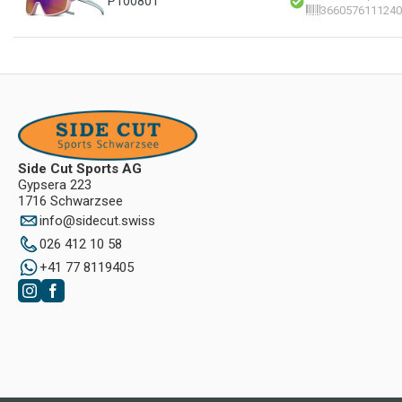
P100801
3660576111240
Side Cut Sports AG
Gypsera 223
1716 Schwarzsee
info
@
sidecut.swiss
026 412 10 58
+41 77 8119405