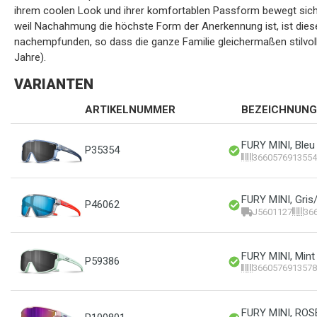
ihrem coolen Look und ihrer komfortablen Passform bewegt sich n
weil Nachahmung die höchste Form der Anerkennung ist, ist dies
nachempfunden, so dass die ganze Familie gleichermaßen stilvoll
Jahre).
VARIANTEN
ARTIKELNUMMER
BEZEICHNUNG
FURY MINI, Bleu
P35354
3660576913554
FURY MINI, Gris
P46062
J5601127
36
FURY MINI, Min
P59386
3660576913578
FURY MINI, RO