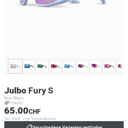
Julbo
Fury S
Noir/Blanc
P106072
65.00
CHF
inkl. MwSt., zzgl. Versandkosten
Verschiedene Varianten verfügbar