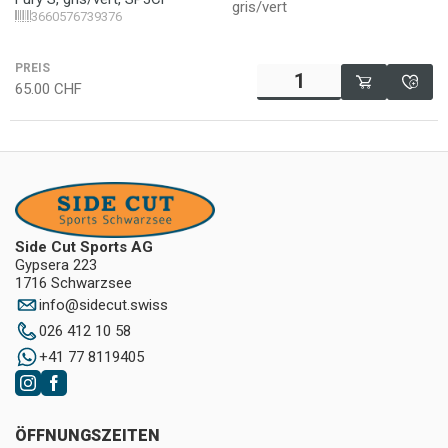
gris/vert
3660576739376
PREIS
65.00
CHF
Side Cut Sports AG
Gypsera 223
1716 Schwarzsee
info
@
sidecut.swiss
026 412 10 58
+41 77 8119405
ÖFFNUNGSZEITEN