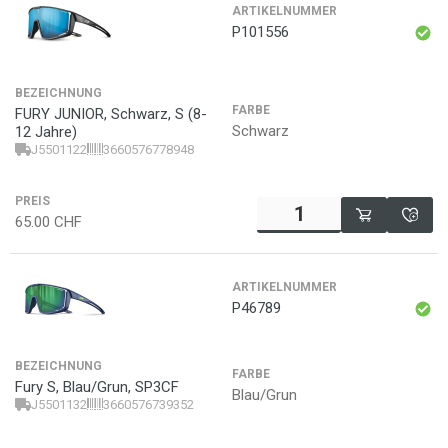
ARTIKELNUMMER
P101556
BEZEICHNUNG
FARBE
FURY JUNIOR, Schwarz, S (8-
Schwarz
12 Jahre)
J5501122
3660576778948
PREIS
65.00
CHF
ARTIKELNUMMER
P46789
BEZEICHNUNG
FARBE
Fury S, Blau/Grun, SP3CF
Blau/Grun
J5501132
3660576739352