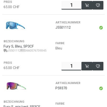
PREIS
65.00
CHF
ARTIKELNUMMER
J5501112
BEZEICHNUNG
FARBE
Fury S, Bleu, SP3CF
Bleu
J5501112
3660576739345
PREIS
65.00
CHF
ARTIKELNUMMER
P59370
BEZEICHNUNG
FARBE
Fury S, gris/vert, SP3CF