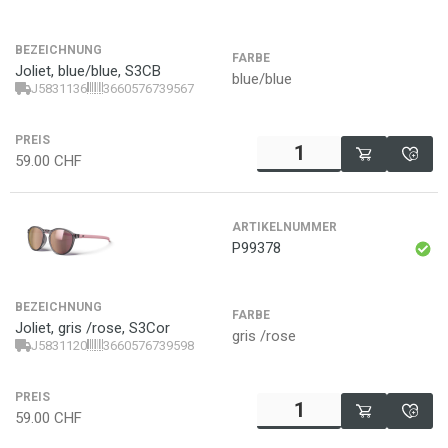
BEZEICHNUNG
FARBE
Joliet, blue/blue, S3CB
blue/blue
J5831136
3660576739567
PREIS
59.00
CHF
ARTIKELNUMMER
P99378
BEZEICHNUNG
FARBE
Joliet, gris /rose, S3Cor
gris /rose
J5831120
3660576739598
PREIS
59.00
CHF