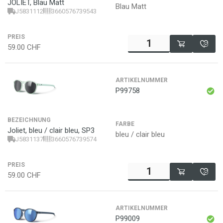
JOLIET, Blau Matt
Blau Matt
J5831112
3660576739543
PREIS
59.00
CHF
ARTIKELNUMMER
P99758
BEZEICHNUNG
FARBE
Joliet, bleu / clair bleu, SP3
bleu / clair bleu
J5831137
3660576739574
PREIS
59.00
CHF
ARTIKELNUMMER
P99009