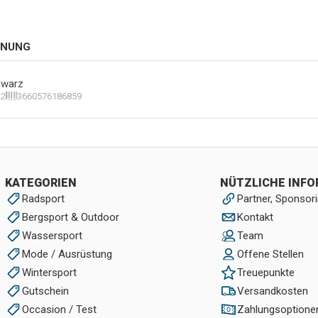
HNUNG
hwarz
22
3660576186859
KATEGORIEN
NÜTZLICHE INF
Radsport
Partner, Sponsori
Bergsport & Outdoor
Kontakt
Wassersport
Team
Mode / Ausrüstung
Offene Stellen
Wintersport
Treuepunkte
Gutschein
Versandkosten
Occasion / Test
Zahlungsoptione