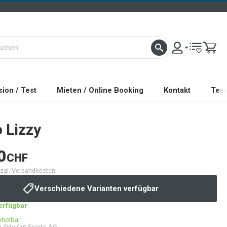
ion / Test
Mieten / Online Booking
Kontakt
Tea
o
Lizzy
0
CHF
 zzgl. Versandkosten
Verschiedene Varianten verfügbar
verfügbar
bholbar
 Side Cut Sports AG