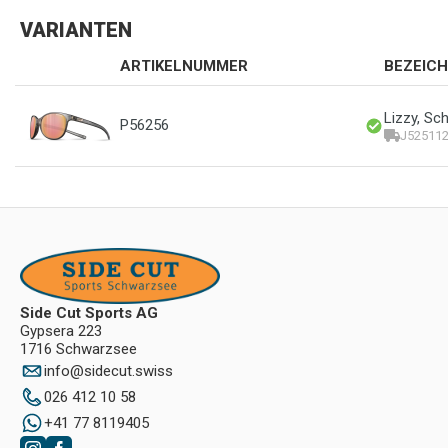
VARIANTEN
ARTIKELNUMMER
BEZEIC
Lizzy, Sc
P56256
J52511
Side Cut Sports AG
Gypsera 223
1716 Schwarzsee
info
@
sidecut.swiss
026 412 10 58
+41 77 8119405