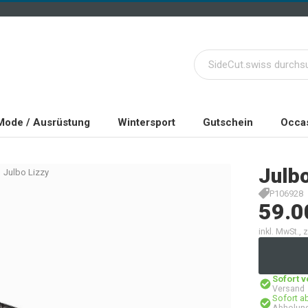
Mode / Ausrüstung
Wintersport
Gutschein
Occas
Julb
Julbo Lizzy
P106928
59.0
inkl. MwSt.,
Sofort 
Versand
Sofort a
Abholung