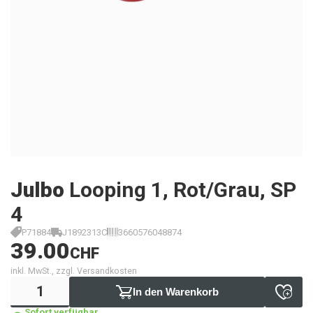
Julbo
Looping 1, Rot/Grau, SP
4
P71884
J1892313C
3660576048874
39.00
CHF
inkl. MwSt., zzgl. Versandkosten
In den Warenkorb
Sofort verfügbar