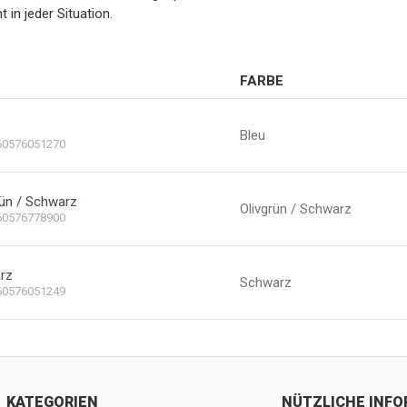
 in jeder Situation.
FARBE
Bleu
60576051270
rün / Schwarz
Olivgrün / Schwarz
60576778900
rz
Schwarz
60576051249
KATEGORIEN
NÜTZLICHE INF