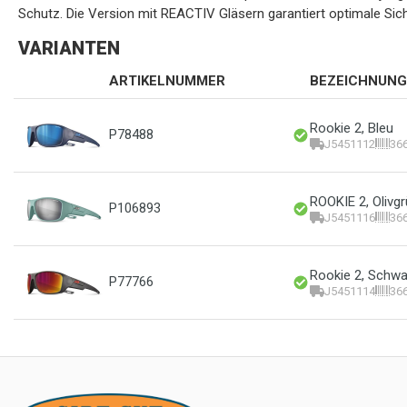
Schutz. Die Version mit REACTIV Gläsern garantiert optimale Sicht
VARIANTEN
ARTIKELNUMMER
BEZEICHNUNG
Rookie 2, Bleu
P78488
J5451112
36
ROOKIE 2, Olivg
P106893
J5451116
36
Rookie 2, Schwa
P77766
J5451114
36