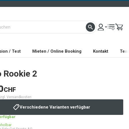
ion / Test
Mieten / Online Booking
Kontakt
Tea
o
Rookie 2
0
CHF
 zzgl. Versandkosten
Verschiedene Varianten verfügbar
verfügbar
bholbar
 Side Cut Sports AG