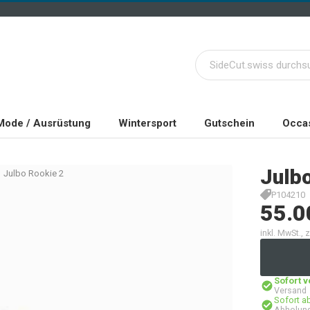
Mode / Ausrüstung
Wintersport
Gutschein
Occas
Julb
Julbo Rookie 2
P104210
55.0
inkl. MwSt.,
Sofort 
Versand
Sofort a
Abholung