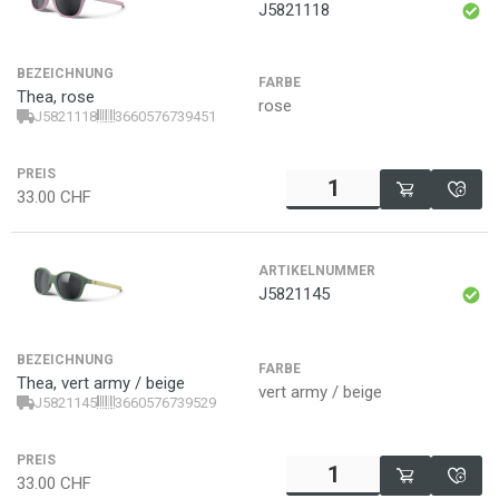
J5821118
BEZEICHNUNG
FARBE
Thea, rose
rose
J5821118
3660576739451
PREIS
33.00
CHF
ARTIKELNUMMER
J5821145
BEZEICHNUNG
FARBE
Thea, vert army / beige
vert army / beige
J5821145
3660576739529
PREIS
33.00
CHF