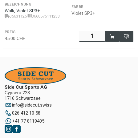
BEZEICHNUNG
FARBE
Walk, Violet SP3+
Violet SP3+
J5631126
3660576111233
PREIS
45.00
CHF
Side Cut Sports AG
Gypsera 223
1716 Schwarzsee
info
@
sidecut.swiss
026 412 10 58
+41 77 8119405