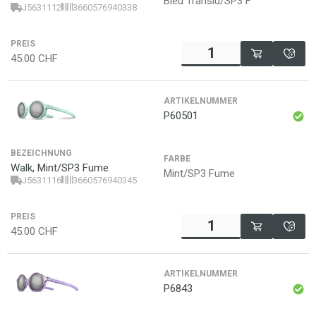
Bleu Translu/SP3 F
J5631112
3660576940338
PREIS
45.00
CHF
ARTIKELNUMMER
P60501
BEZEICHNUNG
FARBE
Walk, Mint/SP3 Fume
Mint/SP3 Fume
J5631116
3660576940345
PREIS
45.00
CHF
ARTIKELNUMMER
P6843