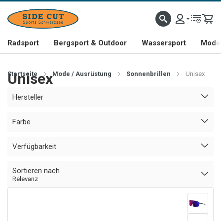
Radsport
Bergsport & Outdoor
Wassersport
Mode 
Startseite
Unisex
Mode / Ausrüstung
Sonnenbrillen
Unisex
Hersteller
Farbe
Verfügbarkeit
Sortieren nach
Relevanz