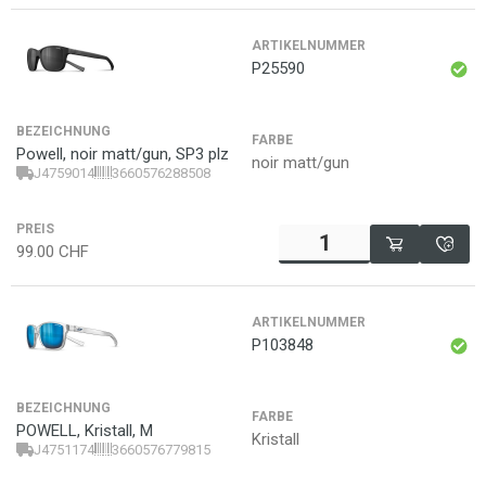
ARTIKELNUMMER
P25590
BEZEICHNUNG
FARBE
Powell, noir matt/gun, SP3 plz
noir matt/gun
J4759014
3660576288508
PREIS
99.00
CHF
ARTIKELNUMMER
P103848
BEZEICHNUNG
FARBE
POWELL, Kristall, M
Kristall
J4751174
3660576779815