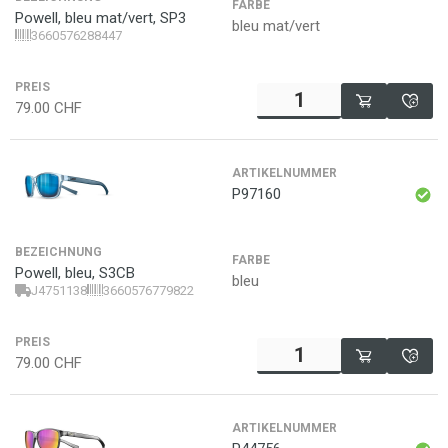
FARBE
Powell, bleu mat/vert, SP3
bleu mat/vert
3660576288447
PREIS
79.00
CHF
ARTIKELNUMMER
P97160
BEZEICHNUNG
FARBE
Powell, bleu, S3CB
bleu
J4751138
3660576779822
PREIS
79.00
CHF
ARTIKELNUMMER